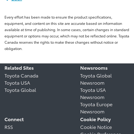
Every effort has been made to ensure the product specifications,
equipment, and content on this site are accurate based on information
available at time of publishing. In some cases, certain changes in standard
equipment or options may occur, which may not be reflected online. Toyota
Canada reserves the rights to make these changes without notice or
obligation.
Related Sites
Newsrooms
Toyota Canada
Toyota Global
Toyota USA
Newsroom
Toyota Global
Toyota USA
Newsroom
Toyota Europe
Newsroom
Connect
Cookie Policy
RSS
Cookie Notice
Cookie Preference