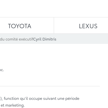
Aller au contenu
TOYOTA
LEXUS
du comité exécutif
Cyril Dimitris
nc.
I), function qu’il occupe suivant une période
 et marketing.