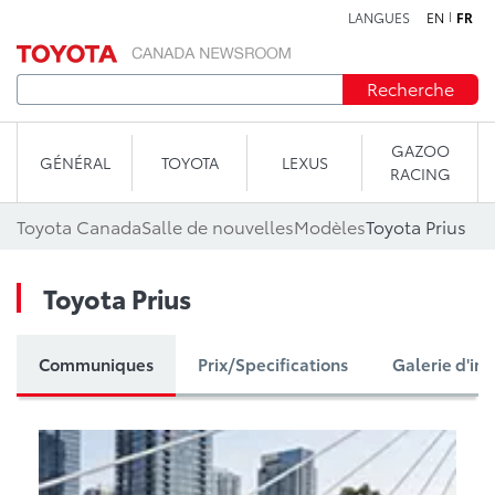
LANGUES
EN
FR
Aller au contenu
Recherche
GAZOO
GÉNÉRAL
TOYOTA
LEXUS
RACING
Toyota Canada
Salle de nouvelles
Modèles
Toyota Prius
Toyota Prius
Communiques
Prix/Specifications
Galerie d'im