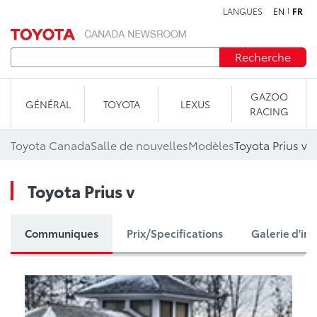
LANGUES
EN
FR
Aller au contenu
Recherche
GAZOO
GÉNÉRAL
TOYOTA
LEXUS
RACING
Toyota Canada
Salle de nouvelles
Modèles
Toyota Prius v
Toyota Prius v
Communiques
Prix/Specifications
Galerie d'im