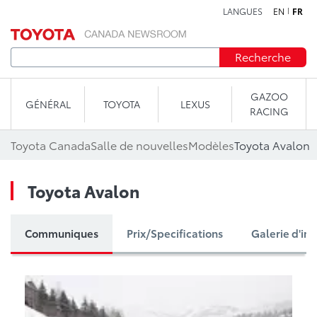
LANGUES
EN
FR
Aller au contenu
Recherche
GAZOO
GÉNÉRAL
TOYOTA
LEXUS
RACING
Toyota Canada
Salle de nouvelles
Modèles
Toyota Avalon
Toyota Avalon
Communiques
Prix/Specifications
Galerie d'im