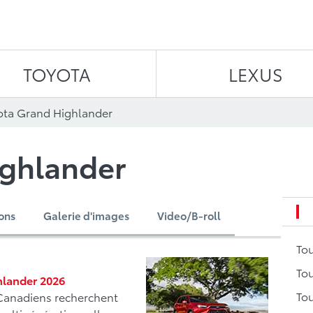
Aller au contenu
TOYOTA
LEXUS
ota Grand Highlander
ighlander
ions
Galerie d'images
Video/B-roll
To
Tou
hlander 2026
Tou
Canadiens recherchent