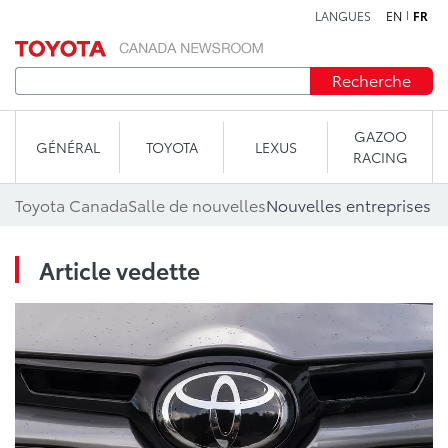
LANGUES
EN
FR
Aller au contenu
Recherche
GAZOO
GÉNÉRAL
TOYOTA
LEXUS
RACING
Toyota Canada
Salle de nouvelles
Nouvelles entreprises
Article vedette