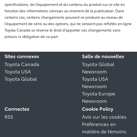
spécifications, de l’équipement et du contenu du produit sur ce site en
fonction des informations connues au moment de la publication. Dans
certains cas, certains changements peuvent se produire au niveau de
l’équipement de série ou des options, qui ne seraient pas reflétés en ligne.
Toyota Canada se réserve le droit d’apporter ces changements sans
préavis ni obligation de sa part.
Sites connexes
Salle de nouvelles
Toyota Canada
Toyota Global
Toyota USA
Newsroom
Toyota Global
Toyota USA
Newsroom
Toyota Europe
Newsroom
Connectez
Cookie Policy
RSS
Avis sur les cookies
Préférences en
matière de témoins