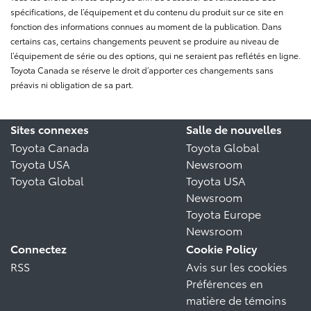
spécifications, de l’équipement et du contenu du produit sur ce site en
fonction des informations connues au moment de la publication. Dans
certains cas, certains changements peuvent se produire au niveau de
l’équipement de série ou des options, qui ne seraient pas reflétés en ligne.
Toyota Canada se réserve le droit d’apporter ces changements sans
préavis ni obligation de sa part.
Sites connexes
Salle de nouvelles
Toyota Canada
Toyota Global
Toyota USA
Newsroom
Toyota Global
Toyota USA
Newsroom
Toyota Europe
Newsroom
Connectez
Cookie Policy
RSS
Avis sur les cookies
Préférences en
matière de témoins