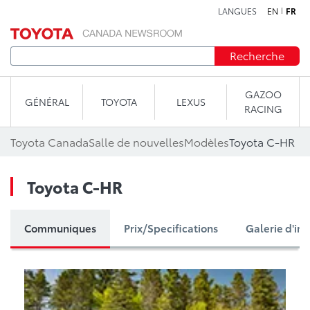
LANGUES
EN
FR
Aller au contenu
Recherche
GAZOO
GÉNÉRAL
TOYOTA
LEXUS
RACING
Toyota Canada
Salle de nouvelles
Modèles
Toyota C-HR
Toyota C-HR
Communiques
Prix/Specifications
Galerie d'im