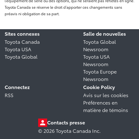
l’équipement de série ou des options, qui ne seraient pas reflétés en ligne.
Toyota Canada se réserve le droit d’apporter ces changements sans
préavis ni obligation de sa part.
Sites connexes
Salle de nouvelles
Toyota Canada
Toyota Global
Toyota USA
Newsroom
Toyota Global
Toyota USA
Newsroom
Toyota Europe
Newsroom
Connectez
Cookie Policy
RSS
Avis sur les cookies
Préférences en
matière de témoins
Contacts presse
© 2026 Toyota Canada Inc.