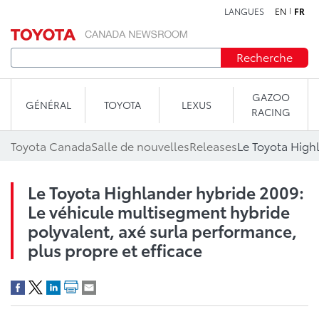
LANGUES
EN
FR
Aller au contenu
Recherche
GAZOO
GÉNÉRAL
TOYOTA
LEXUS
RACING
Toyota Canada
Salle de nouvelles
Releases
Le Toyota Highlander hybride 2009:
Le véhicule multisegment hybride
polyvalent, axé surla performance,
plus propre et efficace