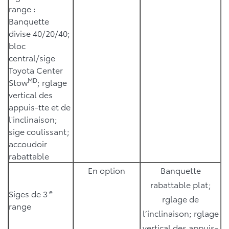
range :
Banquette
divise 40/20/40;
bloc
central/sige
Toyota Center
MD
Stow
; rglage
vertical des
appuis-tte et de
l'inclinaison;
sige coulissant;
accoudoir
rabattable
En option
Banquette
rabattable plat;
e
Siges de 3
rglage de
range
l’inclinaison; rglage
vertical des appuis-