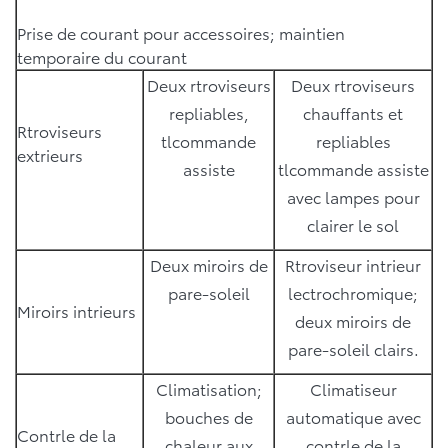
Prise de courant pour accessoires; maintien
temporaire du courant
Deux rtroviseurs
Deux rtroviseurs
repliables,
chauffants et
Rtroviseurs
tlcommande
repliables
extrieurs
assiste
tlcommande assiste
avec lampes pour
clairer le sol
Deux miroirs de
Rtroviseur intrieur
pare-soleil
lectrochromique;
Miroirs intrieurs
deux miroirs de
pare-soleil clairs.
Climatisation;
Climatiseur
bouches de
automatique avec
Contrle de la
chaleur aux
contrle de la