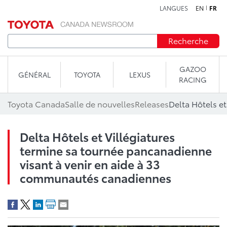
LANGUES
EN
FR
Aller au contenu
Recherche
GAZOO
GÉNÉRAL
TOYOTA
LEXUS
RACING
Toyota Canada
Salle de nouvelles
Releases
Delta Hôtels et Villégiatures
termine sa tournée pancanadienne
visant à venir en aide à 33
communautés canadiennes