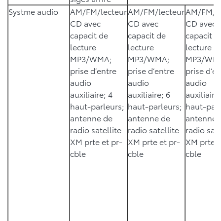
Systme audio
AM/FM/lecteur
AM/FM/lecteur
AM/FM/le
CD avec
CD avec
CD avec
capacit de
capacit de
capacit d
lecture
lecture
lecture
MP3/WMA;
MP3/WMA;
MP3/WM
prise d’entre
prise d’entre
prise d’e
audio
audio
audio
auxiliaire; 4
auxiliaire; 6
auxiliaire
haut-parleurs;
haut-parleurs;
haut-parl
antenne de
antenne de
antenne 
radio satellite
radio satellite
radio sate
XM prte et pr-
XM prte et pr-
XM prte e
cble
cble
cble