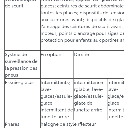
de scurit
places; ceintures de scurit abdominales 
toutes les places; dispositifs de tension 
aux ceintures avant; dispositifs de rgla
l'ancrage des ceintures de scurit avant;
moteur; points d'ancrage pour siges de 
protection pour enfants aux portires arri
Systme de
En option
De srie
surveillance de
la pression des
pneus
Essuie-glaces
Intermittents;
intermittence
Intermitt
lave-
rglable; lave-
lave-
glaces/essuie-
glace/essuie-
glace/ess
glace
glace de
glace
intermittent de
lunette arrire
intermitt
lunette arrire
lunette ar
Phares
halogne de style rflecteur