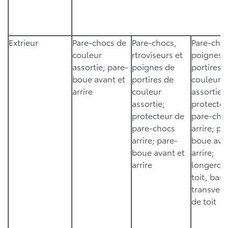
Extrieur
Pare-chocs de
Pare-chocs,
Pare-choc
couleur
rtroviseurs et
poignes 
assortie; pare-
poignes de
portires 
boue avant et
portires de
couleur
arrire
couleur
assortie;
assortie;
protecteu
protecteur de
pare-cho
pare-chocs
arrire; pa
arrire; pare-
boue avan
boue avant et
arrire;
arrire
longeron
toit, barr
transvers
de toit