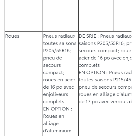
Roues
Pneus radiaux
DE SRIE : Pneus radiaux 
toutes saisons
saisons P205/55R16; pne
P205/55R16;
secours compact; roues 
pneu de
acier de 16 po avec enjol
secours
complets
compact;
EN OPTION : Pneus radi
roues en acier
toutes saisons P215/45R1
de 16 po avec
pneu de secours compac
enjoliveurs
roues en alliage d’alumi
complets
de 17 po avec verrous de
EN OPTION :
Roues en
alliage
d’aluminium