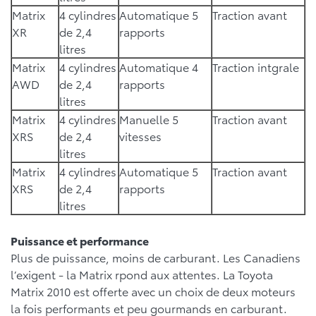
Matrix
4 cylindres
Automatique 5
Traction avant
XR
de 2,4
rapports
litres
Matrix
4 cylindres
Automatique 4
Traction intgrale
AWD
de 2,4
rapports
litres
Matrix
4 cylindres
Manuelle 5
Traction avant
XRS
de 2,4
vitesses
litres
Matrix
4 cylindres
Automatique 5
Traction avant
XRS
de 2,4
rapports
litres
Puissance et performance
Plus de puissance, moins de carburant. Les Canadiens
l’exigent - la Matrix rpond aux attentes. La Toyota
Matrix 2010 est offerte avec un choix de deux moteurs
la fois performants et peu gourmands en carburant.