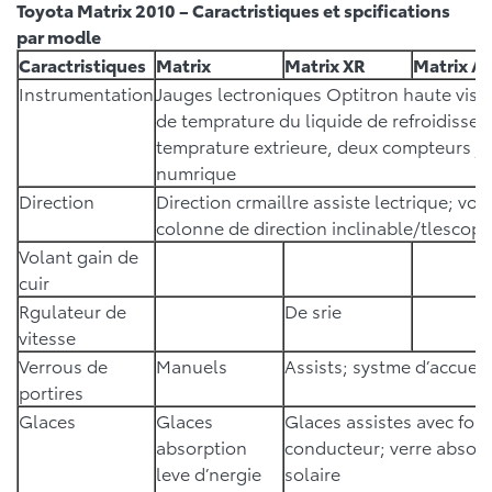
Toyota Matrix 2010 – Caractristiques et spcifications
par modle
Caractristiques
Matrix
Matrix XR
Matrix 
Instrumentation
Jauges lectroniques Optitron haute visib
de temprature du liquide de refroidissem
temprature extrieure, deux compteurs jo
numrique
Direction
Direction crmaillre assiste lectrique; vol
colonne de direction inclinable/tlescop
Volant gain de
cuir
Rgulateur de
De srie
vitesse
Verrous de
Manuels
Assists; systme d’accueil
portires
Glaces
Glaces
Glaces assistes avec fon
absorption
conducteur; verre absorp
leve d’nergie
solaire