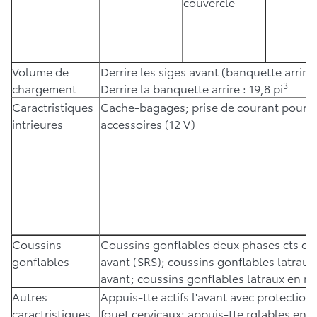
couvercle
Volume de
Derrire les siges avant (banquette arrire 
3
chargement
Derrire la banquette arrire : 19,8 pi
Caractristiques
Cache-bagages; prise de courant pour
intrieures
accessoires (12 V)
Coussins
Coussins gonflables deux phases cts co
gonflables
avant (SRS); coussins gonflables latraux
avant; coussins gonflables latraux en ride
Autres
Appuis-tte actifs l'avant avec protection
caractristiques
fouet cervicaux; appuis-tte rglables en 