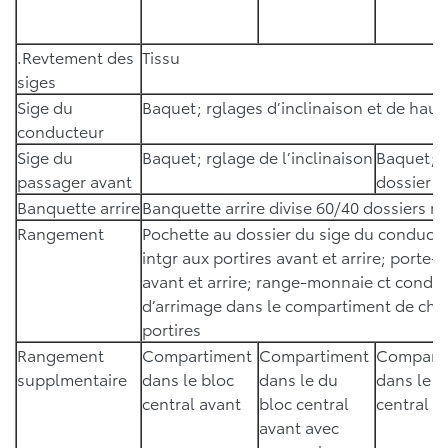
.Revtement des
Tissu
siges
Sige du
Baquet; rglages d’inclinaison et de haut
conducteur
Sige du
Baquet; rglage de l’inclinaison
Baquet; r
passager avant
dossier r
Banquette arrire
Banquette arrire divise 60/40 dossiers r
Rangement
Pochette au dossier du sige du conducte
intgr aux portires avant et arrire; porte-
avant et arrire; range-monnaie ct condu
d’arrimage dans le compartiment de cha
portires
Rangement
Compartiment
Compartiment
Compart
supplmentaire
dans le bloc
dans le du
dans le b
central avant
bloc central
central a
avant avec