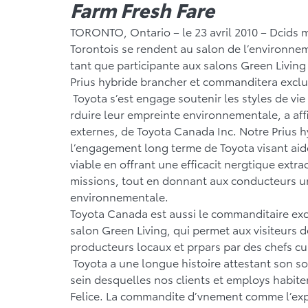
Farm Fresh Fare
TORONTO, Ontario – le 23 avril 2010 – Dcids 
Torontois se rendent au salon de l’environne
tant que participante aux salons Green Living
Prius hybride brancher et commanditera exclu
Toyota s’est engage soutenir les styles de vi
rduire leur empreinte environnementale, a affi
externes, de Toyota Canada Inc. Notre Prius h
l’engagement long terme de Toyota visant aider
viable en offrant une efficacit nergtique extr
missions, tout en donnant aux conducteurs un
environnementale.
Toyota Canada est aussi le commanditaire excl
salon Green Living, qui permet aux visiteurs d
producteurs locaux et prpars par des chefs cu
Toyota a une longue histoire attestant son sou
sein desquelles nos clients et employs habitent
Felice. La commandite d’vnement comme l’exp