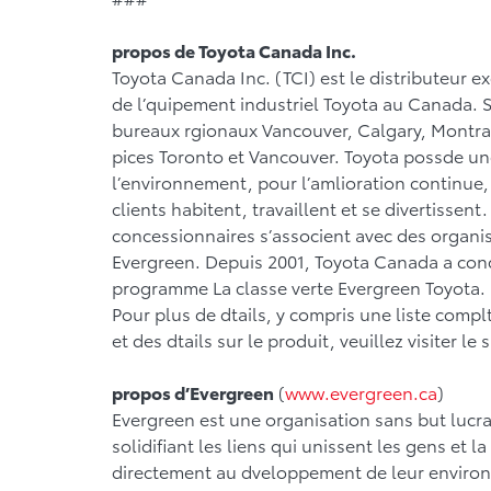
propos de Toyota Canada Inc.
Toyota Canada Inc. (TCI) est le distributeur e
de l’quipement industriel Toyota au Canada. So
bureaux rgionaux Vancouver, Calgary, Montral 
pices Toronto et Vancouver. Toyota possde une
l’environnement, pour l’amlioration continue, e
clients habitent, travaillent et se divertissen
concessionnaires s’associent avec des organ
Evergreen. Depuis 2001, Toyota Canada a conc
programme La classe verte Evergreen Toyota.
Pour plus de dtails, y compris une liste comp
et des dtails sur le produit, veuillez visiter l
propos d’Evergreen
(
www.evergreen.ca
)
Evergreen est une organisation sans but lucrati
solidifiant les liens qui unissent les gens et l
directement au dveloppement de leur environn