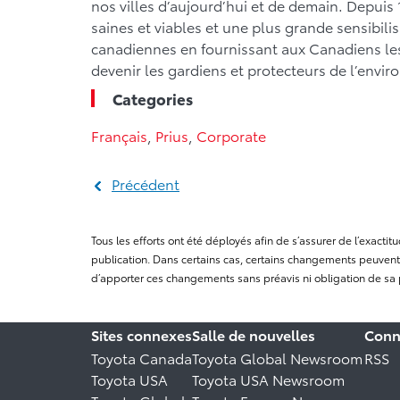
nos villes d’aujourd’hui et de demain. Depuis 1
saines et viables et une plus grande sensibilis
canadiennes en fournissant aux Canadiens les 
devenir les gardiens et protecteurs de l’envir
Categories
Français
,
Prius
,
Corporate
Précédent
Tous les efforts ont été déployés afin de s’assurer de l’exact
publication. Dans certains cas, certains changements peuvent 
d’apporter ces changements sans préavis ni obligation de sa 
Sites connexes
Salle de nouvelles
Conn
Toyota Canada
Toyota Global Newsroom
RSS
Toyota USA
Toyota USA Newsroom