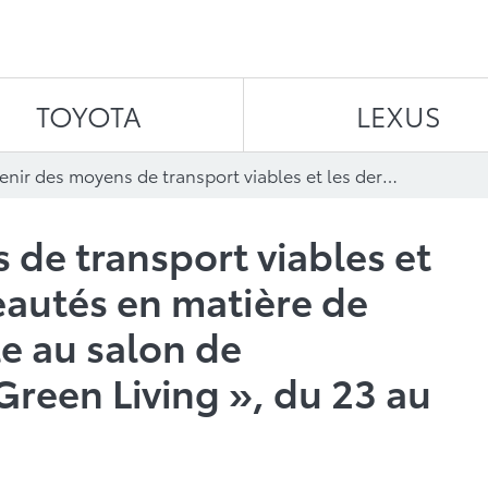
Aller au contenu
TOYOTA
LEXUS
L’avenir des moyens de transport viables et les dernières nouveautés en matière de technologie durable au salon de l’environnement « Green Living », du 23 au 25 avril
 de transport viables et
eautés en matière de
e au salon de
Green Living », du 23 au