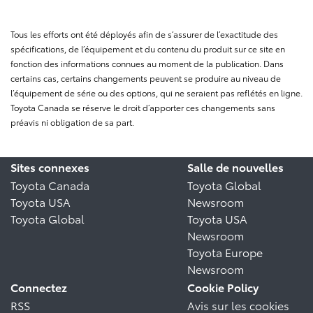
Tous les efforts ont été déployés afin de s’assurer de l’exactitude des
spécifications, de l’équipement et du contenu du produit sur ce site en
fonction des informations connues au moment de la publication. Dans
certains cas, certains changements peuvent se produire au niveau de
l’équipement de série ou des options, qui ne seraient pas reflétés en ligne.
Toyota Canada se réserve le droit d’apporter ces changements sans
préavis ni obligation de sa part.
Sites connexes
Salle de nouvelles
Toyota Canada
Toyota Global
Toyota USA
Newsroom
Toyota Global
Toyota USA
Newsroom
Toyota Europe
Newsroom
Connectez
Cookie Policy
RSS
Avis sur les cookies