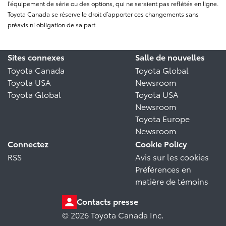
l’équipement de série ou des options, qui ne seraient pas reflétés en ligne.
Toyota Canada se réserve le droit d’apporter ces changements sans
préavis ni obligation de sa part.
Sites connexes
Salle de nouvelles
Toyota Canada
Toyota Global
Toyota USA
Newsroom
Toyota Global
Toyota USA
Newsroom
Toyota Europe
Newsroom
Connectez
Cookie Policy
RSS
Avis sur les cookies
Préférences en
matière de témoins
Contacts presse
© 2026 Toyota Canada Inc.