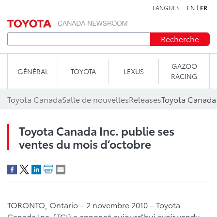
LANGUES
EN
FR
Aller au contenu
Recherche
GAZOO
GÉNÉRAL
TOYOTA
LEXUS
RACING
Toyota Canada
Salle de nouvelles
Releases
Toyota Canada Inc. publie ses
ventes du mois d’octobre
TORONTO, Ontario – 2 novembre 2010 – Toyota
Canada Inc. (TCI) a annoncé aujourd’hui avoir vendu