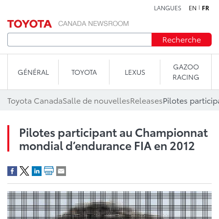
LANGUES
EN
FR
Aller au contenu
Recherche
GAZOO
GÉNÉRAL
TOYOTA
LEXUS
RACING
Toyota Canada
Salle de nouvelles
Releases
Pilotes participant au Championnat
mondial d’endurance FIA en 2012