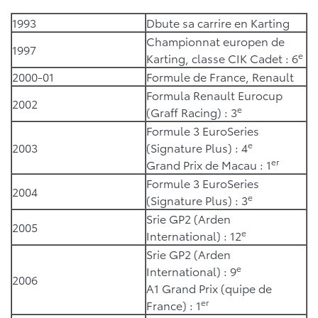
1993
Dbute sa carrire en Karting
Championnat europen de
1997
e
Karting, classe CIK Cadet : 6
2000-01
Formule de France, Renault
Formula Renault Eurocup
2002
e
(Graff Racing) : 3
Formule 3 EuroSeries
e
2003
(Signature Plus) : 4
er
Grand Prix de Macau : 1
Formule 3 EuroSeries
2004
e
(Signature Plus) : 3
Srie GP2 (Arden
2005
e
International) : 12
Srie GP2 (Arden
e
International) : 9
2006
A1 Grand Prix (quipe de
er
France) : 1