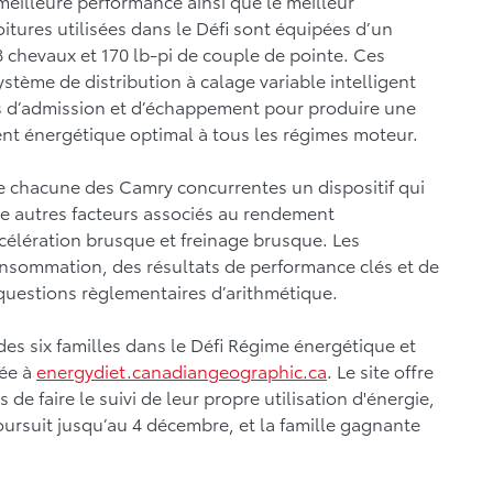
 meilleure performance ainsi que le meilleur
itures utilisées dans le Défi sont équipées d’un
78 chevaux et 170 lb-pi de couple de pointe. Ces
tème de distribution à calage variable intelligent
pes d’admission et d’échappement pour produire une
t énergétique optimal à tous les régimes moteur.
de chacune des Camry concurrentes un dispositif qui
e autres facteurs associés au rendement
ccélération brusque et freinage brusque. Les
onsommation, des résultats de performance clés et de
questions règlementaires d’arithmétique.
es six familles dans le Défi Régime énergétique et
rée à
energydiet.canadiangeographic.ca
. Le site offre
 de faire le suivi de leur propre utilisation d'énergie,
oursuit jusqu’au 4 décembre, et la famille gagnante