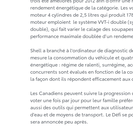
trois été améliorés pour 2012 afin d’offrir une
rendement énergétique de la catégorie. Les vo
moteur 4 cylindres de 2,5 litres qui produit 1
moteur emploient le système VVT-i double (sys
double), qui fait varier le calage des soupa
performance maximale doublée d’un rendemen
Shell a branché à l'ordinateur de diagnostic 
mesure la consommation du véhicule et quatr
énergétique : régime de ralenti, surrégime, a
concurrents sont évalués en fonction de la c
la façon dont ils répondent efficacement aux 
Les Canadiens peuvent suivre la progression d
voter une fois par jour pour leur famille préfé
aussi des outils qui permettent aux utilisateurs
d’eau et de moyens de transport. Le Défi se p
sera annoncée peu après.