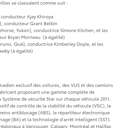
milles se classaient comme suit :
, conducteur Ajay Khiroya
), conducteur Grant Belbin
tehorse, Yukon), conductrice Simone Kitchen, et les
ur Bryan Morneau (à égalité)
Bruno, Qué), conductrice Kimberley Doyle, et les
by (à égalité)
anadien exclusif des voitures, des VUS et des camions
r fabricant proposant une gamme complète de
du Système de sécurité Star sur chaque véhicule 2011.
tif de contrôle de la stabilité du véhicule (VSC), le
reins antiblocage (ABS), le répartiteur électronique
nage (BA) et la technologie d’arrêt intelligent (SST).
 régionaux à Vancouver, Calgary, Montréal et Halifax,