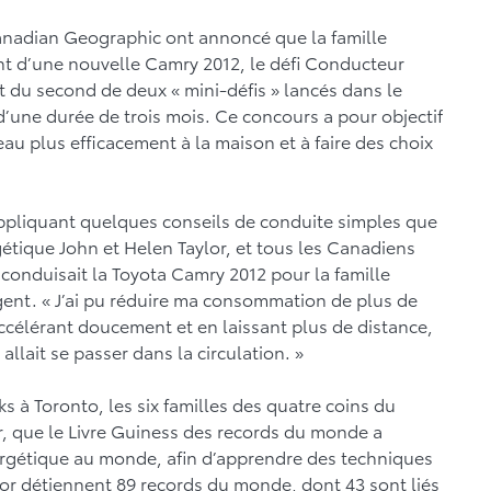
anadian Geographic ont annoncé que la famille
nt d’une nouvelle Camry 2012, le défi Conducteur
ait du second de deux « mini-défis » lancés dans le
’une durée de trois mois. Ce concours a pour objectif
l’eau plus efficacement à la maison et à faire des choix
ppliquant quelques conseils de conduite simples que
tique John et Helen Taylor, et tous les Canadiens
i conduisait la Toyota Camry 2012 pour la famille
gent. « J’ai pu réduire ma consommation de plus de
ccélérant doucement et en laissant plus de distance,
allait se passer dans la circulation. »
 à Toronto, les six familles des quatre coins du
r, que le Livre Guiness des records du monde a
rgétique au monde, afin d’apprendre des techniques
ylor détiennent 89 records du monde, dont 43 sont liés