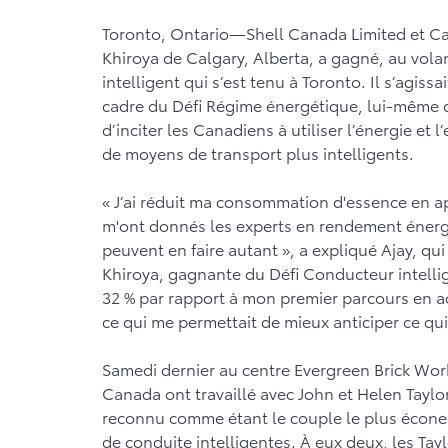
Toronto, Ontario—Shell Canada Limited et C
Khiroya de Calgary, Alberta, a gagné, au vola
intelligent qui s’est tenu à Toronto. Il s’agiss
cadre du Défi Régime énergétique, lui-même d
d’inciter les Canadiens à utiliser l’énergie et 
de moyens de transport plus intelligents.
« J’ai réduit ma consommation d'essence en a
m'ont donnés les experts en rendement énergé
peuvent en faire autant », a expliqué Ajay, qu
Khiroya, gagnante du Défi Conducteur intelli
32 % par rapport à mon premier parcours en a
ce qui me permettait de mieux anticiper ce qui 
Samedi dernier au centre Evergreen Brick Works
Canada ont travaillé avec John et Helen Taylo
reconnu comme étant le couple le plus écone
de conduite intelligentes. À eux deux, les Ta