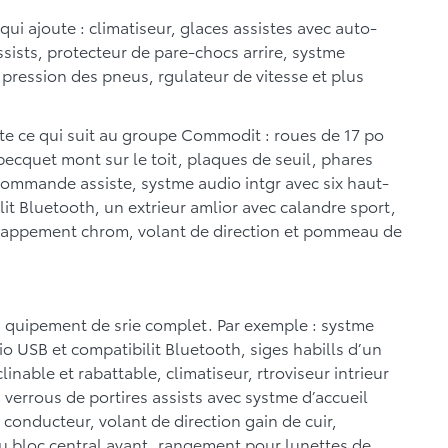
 qui ajoute : climatiseur, glaces assistes avec auto-
sists, protecteur de pare-chocs arrire, systme
a pression des pneus, rgulateur de vitesse et plus
te ce qui suit au groupe Commodit : roues de 17 po
becquet mont sur le toit, plaques de seuil, phares
commande assiste, systme audio intgr avec six haut-
lit Bluetooth, un extrieur amlior avec calandre sport,
’chappement chrom, volant de direction et pommeau de
 quipement de srie complet. Par exemple : systme
io USB et compatibilit Bluetooth, siges habills d’un
inable et rabattable, climatiseur, rtroviseur intrieur
verrous de portires assists avec systme d’accueil
 conducteur, volant de direction gain de cuir,
 bloc central avant, rangement pour lunettes de