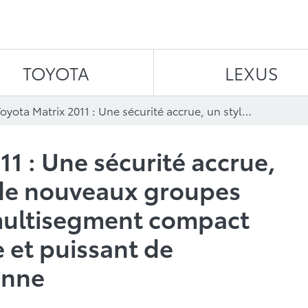
Aller au contenu
TOYOTA
LEXUS
La Toyota Matrix 2011 : Une sécurité accrue, un style rajeuni et de nouveaux groupes d’options pour le multisegment compact polyvalent, efficace et puissant de fabrication canadienne
11 : Une sécurité accrue,
t de nouveaux groupes
 multisegment compact
e et puissant de
enne