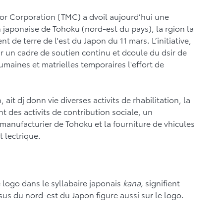
tor Corporation (TMC) a dvoil aujourd’hui une
ion japonaise de Tohoku (nord-est du pays), la rgion la
de terre de l'est du Japon du 11 mars. L’initiative,
ir un cadre de soutien continu et dcoule du dsir de
umaines et matrielles temporaires l'effort de
ait dj donn vie diverses activits de rhabilitation, la
ant des activits de contribution sociale, un
manufacturier de Tohoku et la fourniture de vhicules
t lectrique.
le logo dans le syllabaire japonais
kana,
signifient
us du nord-est du Japon figure aussi sur le logo.