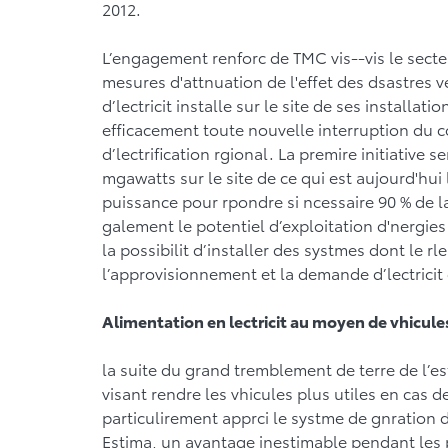
2012.
L’engagement renforc de TMC vis--vis le sect
mesures d'attnuation de l'effet des dsastres v
d’lectricit installe sur le site de ses installa
efficacement toute nouvelle interruption du co
d’lectrification rgional. La premire initiative s
mgawatts sur le site de ce qui est aujourd'hui
puissance pour rpondre si ncessaire 90 % de la
galement le potentiel d’exploitation d'nergies
la possibilit d’installer des systmes dont le rl
l’approvisionnement et la demande d’lectricit
Alimentation en lectricit au moyen de vhicule
la suite du grand tremblement de terre de l’e
visant rendre les vhicules plus utiles en cas d
particulirement apprci le systme de gnration d
Estima, un avantage inestimable pendant les