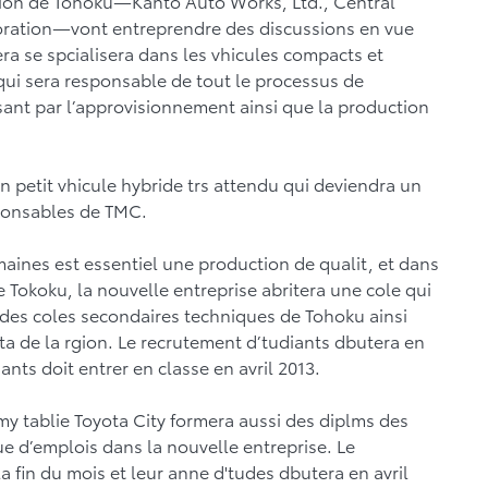
 rgion de Tohoku—Kanto Auto Works, Ltd., Central
oration—vont entreprendre des discussions en vue
era se spcialisera dans les vhicules compacts et
ui sera responsable de tout le processus de
ssant par l’approvisionnement ainsi que la production
 petit vhicule hybride trs attendu qui deviendra un
ponsables de TMC.
ines est essentiel une production de qualit, et dans
e Tokoku, la nouvelle entreprise abritera une cole qui
des coles secondaires techniques de Tohoku ainsi
a de la rgion. Le recrutement d’tudiants dbutera en
iants doit entrer en classe en avril 2013.
my tablie Toyota City formera aussi des diplms des
e d’emplois dans la nouvelle entreprise. Le
fin du mois et leur anne d'tudes dbutera en avril