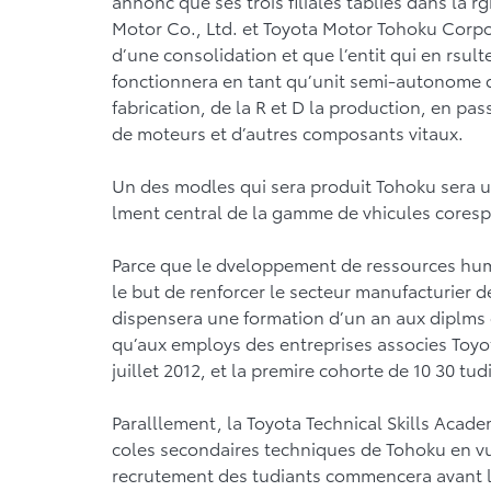
annonc que ses trois filiales tablies dans la
Motor Co., Ltd. et Toyota Motor Tohoku Corp
d’une consolidation et que l’entit qui en rsult
fonctionnera en tant qu’unit semi-autonome q
fabrication, de la R et D la production, en pa
de moteurs et d’autres composants vitaux.
Un des modles qui sera produit Tohoku sera un
lment central de la gamme de vhicules cores
Parce que le dveloppement de ressources huma
le but de renforcer le secteur manufacturier d
dispensera une formation d’un an aux diplms 
qu’aux employs des entreprises associes Toyot
juillet 2012, et la premire cohorte de 10 30 tud
Paralllement, la Toyota Technical Skills Acade
coles secondaires techniques de Tohoku en vu
recrutement des tudiants commencera avant la 