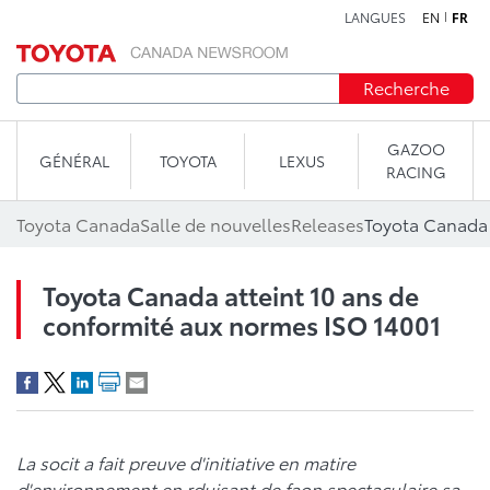
LANGUES
EN
FR
Aller au contenu
Recherche
GAZOO
GÉNÉRAL
TOYOTA
LEXUS
RACING
Toyota Canada
Salle de nouvelles
Releases
Toyota Canada atteint 10 ans de
conformité aux normes ISO 14001
La socit a fait preuve d'initiative en matire
d'environnement en rduisant de faon spectaculaire sa