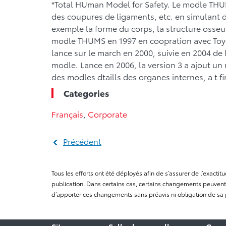
*
T
otal
HU
man
M
odel for
S
afety. Le modle THU
des coupures de ligaments, etc. en simulant 
exemple la forme du corps, la structure osse
modle THUMS en 1997 en coopration avec Toyota
lance sur le march en 2000, suivie en 2004 de l
modle. Lance en 2006, la version 3 a ajout un
des modles dtaills des organes internes, a t fi
Categories
Français
,
Corporate
Précédent
Tous les efforts ont été déployés afin de s’assurer de l’exact
publication. Dans certains cas, certains changements peuvent 
d’apporter ces changements sans préavis ni obligation de sa 