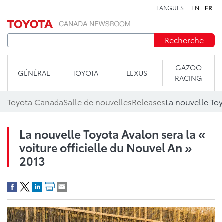
LANGUES
EN
FR
Aller au contenu
Recherche
GAZOO
GÉNÉRAL
TOYOTA
LEXUS
RACING
Toyota Canada
Salle de nouvelles
Releases
La nouvelle Toyota Avalon sera la «
voiture officielle du Nouvel An »
2013