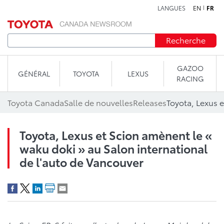
LANGUES
EN
FR
Aller au contenu
Recherche
GAZOO
GÉNÉRAL
TOYOTA
LEXUS
RACING
Toyota Canada
Salle de nouvelles
Releases
Toyota, Lexus et Scion amènent le «
waku doki » au Salon international
de l'auto de Vancouver