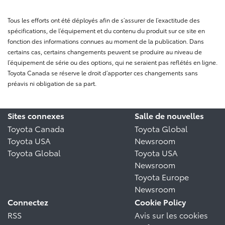
Tous les efforts ont été déployés afin de s’assurer de l’exactitude des
spécifications, de l’équipement et du contenu du produit sur ce site en
fonction des informations connues au moment de la publication. Dans
certains cas, certains changements peuvent se produire au niveau de
l’équipement de série ou des options, qui ne seraient pas reflétés en ligne.
Toyota Canada se réserve le droit d’apporter ces changements sans
préavis ni obligation de sa part.
Sites connexes
Salle de nouvelles
Toyota Canada
Toyota Global
Toyota USA
Newsroom
Toyota Global
Toyota USA
Newsroom
Toyota Europe
Newsroom
Connectez
Cookie Policy
RSS
Avis sur les cookies