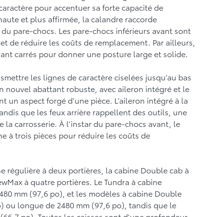
 caractère pour accentuer sa forte capacité de
aute et plus affirmée, la calandre raccorde
as du pare-chocs. Les pare-chocs inférieurs avant sont
et de réduire les coûts de remplacement. Par ailleurs,
nant carrés pour donner une posture large et solide.
smettre les lignes de caractère ciselées jusqu’au bas
n nouvel abattant robuste, avec aileron intégré et le
un aspect forgé d’une pièce. L’aileron intégré à la
ndis que les feux arrière rappellent des outils, une
 la carrosserie. À l’instar du pare-chocs avant, le
e à trois pièces pour réduire les coûts de
ne régulière à deux portières, la cabine Double cab à
ewMax à quatre portières. Le Tundra à cabine
2480 mm (97,6 po), et les modèles à cabine Double
) ou longue de 2480 mm (97,6 po), tandis que le
66,7 po). Toutes les caisses sont d’une profondeur