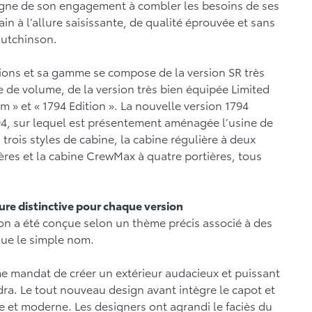
igne de son engagement à combler les besoins de ses
in à l’allure saisissante, de qualité éprouvée et sans
Hutchinson.
sions et sa gamme se compose de la version SR très
me de volume, de la version très bien équipée Limited
 » et « 1794 Edition ». La nouvelle version 1794
4, sur lequel est présentement aménagée l’usine de
trois styles de cabine, la cabine régulière à deux
ères et la cabine CrewMax à quatre portières, tous
ure distinctive pour chaque version
ion a été conçue selon un thème précis associé à des
 que le simple nom.
e mandat de créer un extérieur audacieux et puissant
ra. Le tout nouveau design avant intègre le capot et
e et moderne. Les designers ont agrandi le faciès du