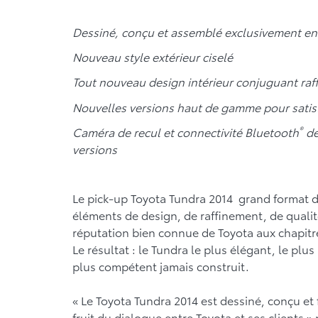
Dessiné, conçu et assemblé exclusivement e
Nouveau style extérieur ciselé
Tout nouveau design intérieur conjuguant raf
Nouvelles versions haut de gamme pour satisfa
®
Caméra de recul et connectivité Bluetooth
de
versions
Le pick-up Toyota Tundra 2014 grand format d
éléments de design, de raffinement, de qualité
réputation bien connue de Toyota aux chapitres d
Le résultat : le Tundra le plus élégant, le plu
plus compétent jamais construit.
« Le Toyota Tundra 2014 est dessiné, conçu et 
fruit du dialogue entre Toyota et ses clients »