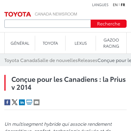
LANGUES
EN
FR
Aller au contenu
Recherche
GAZOO
GÉNÉRAL
TOYOTA
LEXUS
RACING
Toyota Canada
Salle de nouvelles
Releases
Conçue pour les
Conçue pour les Canadiens : la Prius
v 2014
Un multisegment hybride qui associe rendement
énergétique, confort, technologie évoluée et de