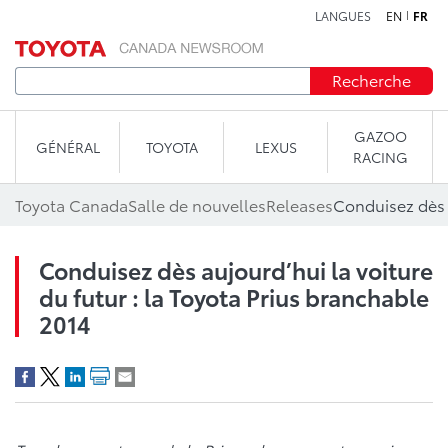
LANGUES
EN
FR
Aller au contenu
Recherche
GAZOO
GÉNÉRAL
TOYOTA
LEXUS
RACING
Toyota Canada
Salle de nouvelles
Releases
Conduisez dès aujourd’hui la voiture
du futur : la Toyota Prius branchable
2014