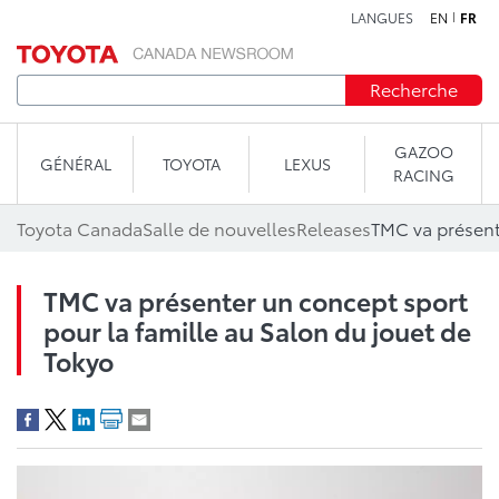
LANGUES
EN
FR
Aller au contenu
Recherche
GAZOO
GÉNÉRAL
TOYOTA
LEXUS
RACING
Toyota Canada
Salle de nouvelles
Releases
TMC va présenter un concept sport
pour la famille au Salon du jouet de
Tokyo