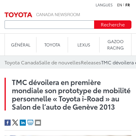
LANGUES
EN
FR
Aller au contenu
Recherche
GAZOO
GÉNÉRAL
TOYOTA
LEXUS
RACING
Toyota Canada
Salle de nouvelles
Releases
TMC dévoilera en première
mondiale son prototype de mobilité
personnelle « Toyota i-Road » au
Salon de l’auto de Genève 2013