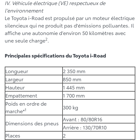
IV. Véhicule électrique (VE) respectueux de
l’environnement
Le Toyota i-Road est propulsé par un moteur électrique
silencieux qui ne produit pas d'émissions polluantes. Il
affiche une autonomie d’environ 50 kilomètres avec
2
une seule charge
.
Principales spécifications du Toyota i-Road
Longueur
2 350 mm
Largeur
850 mm
Hauteur
1 445 mm
Empattement
1 700 mm
Poids en ordre de
300 kg
1
marche*
Avant : 80/80R16
Dimensions des pneus
Arrière : 130/70R10
Places
2