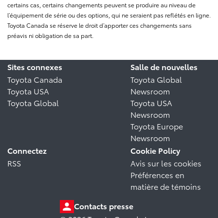
certains cas, certains changements peuvent se produire au niveau de
l’équipement de série ou des options, qui ne seraient pas reflétés en ligne.
Toyota Canada se réserve le droit d’apporter ces changements sans
préavis ni obligation de sa part.
Sites connexes
Salle de nouvelles
Toyota Canada
Toyota Global
Toyota USA
Newsroom
Toyota Global
Toyota USA
Newsroom
Toyota Europe
Newsroom
Connectez
Cookie Policy
RSS
Avis sur les cookies
Préférences en
matière de témoins
Contacts presse