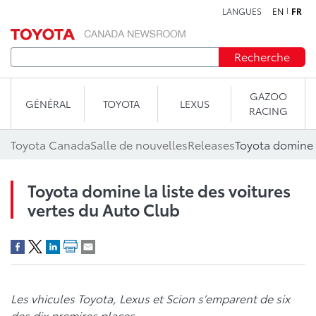
LANGUES
EN
FR
Aller au contenu
Recherche
GAZOO
GÉNÉRAL
TOYOTA
LEXUS
RACING
Toyota Canada
Salle de nouvelles
Releases
Toyota domine la liste des voitures
vertes du Auto Club
Les vhicules Toyota, Lexus et Scion s’emparent de six
des dix premires places