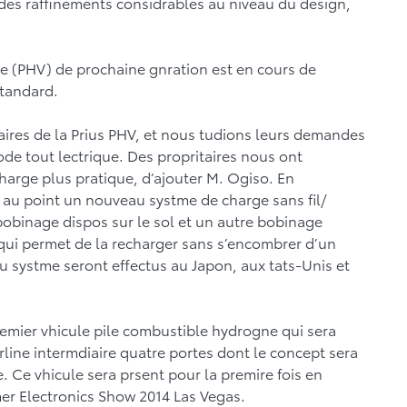
 des raffinements considrables au niveau du design,
le (PHV) de prochaine gnration est en cours de
tandard.
aires de la Prius PHV, et nous tudions leurs demandes
e tout lectrique. Des propritaires nous ont
harge plus pratique, d’ajouter M. Ogiso. En
au point un nouveau systme de charge sans fil/
bobinage dispos sur le sol et un autre bobinage
 qui permet de la recharger sans s’encombrer d’un
n du systme seront effectus au Japon, aux tats-Unis et
remier vhicule pile combustible hydrogne qui sera
rline intermdiaire quatre portes dont le concept sera
. Ce vhicule sera prsent pour la premire fois en
er Electronics Show 2014 Las Vegas.