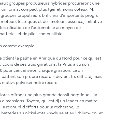
eaux groupes propulseurs hybrides procureront une
 un format compact plus lger et moins coteux. M.
e groupes propulseurs bnficiera d’importants progrs
 moteurs lectriques et des moteurs essence, initiative
l’lectrification de l’automobile au moyen de
batteries et de piles combustible.
tion comme exemple.
e dtient la palme en Amrique du Nord pour ce qui est
u cours de ses trois gnrations, la Prius a vu son
10 pour cent environ chaque gnration. Le dfi
battant son propre record – devient trs difficile, mais
 motivs pulvriser notre record.
iores offrant une plus grande densit nergtique – la
es dimensions. Toyota, qui est dj un leader en matire
, a redoubl d’efforts pour la recherche, le
batteries au nickel-mtal-hydrure et au lithium-ion, et