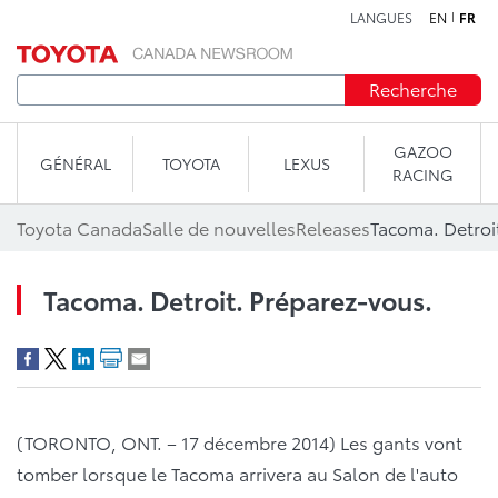
LANGUES
EN
FR
Aller au contenu
Recherche
GAZOO
GÉNÉRAL
TOYOTA
LEXUS
RACING
Toyota Canada
Salle de nouvelles
Releases
Tacoma. Detroi
Tacoma. Detroit. Préparez-vous.
(TORONTO, ONT. – 17 décembre 2014) Les gants vont
tomber lorsque le Tacoma arrivera au Salon de l'auto