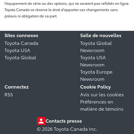
l’équipement de série ou des options, qui ne seraient pas reflétés en ligne.
Toyota Canada se réserve le droit d’apporter ces changements sans
préavis ni obligation de sa part.
Sites connexes
Salle de nouvelles
Toyota Canada
Toyota Global
Toyota USA
Newsroom
Toyota Global
Toyota USA
Newsroom
Toyota Europe
Newsroom
Connectez
Cookie Policy
RSS
Avis sur les cookies
Préférences en
matière de témoins
Contacts presse
© 2026 Toyota Canada Inc.