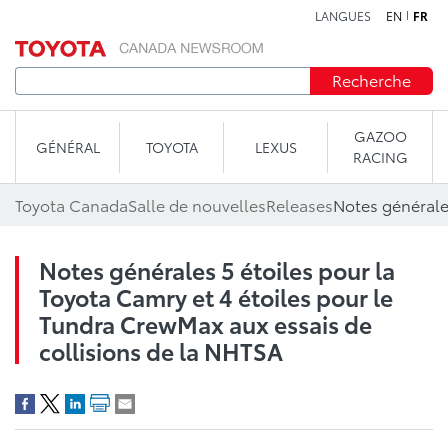
LANGUES
EN
FR
Aller au contenu
Recherche
GAZOO
GÉNÉRAL
TOYOTA
LEXUS
RACING
Toyota Canada
Salle de nouvelles
Releases
Notes générales 5 étoiles pour la
Toyota Camry et 4 étoiles pour le
Tundra CrewMax aux essais de
collisions de la NHTSA