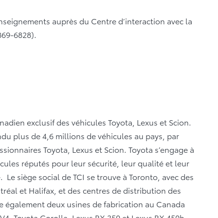
enseignements auprès du Centre d’interaction avec la
869-6828).
anadien exclusif des véhicules Toyota, Lexus et Scion.
du plus de 4,6 millions de véhicules au pays, par
ssionnaires Toyota, Lexus et Scion. Toyota s’engage à
ules réputés pour leur sécurité, leur qualité et leur
té. Le siège social de TCI se trouve à Toronto, avec des
éal et Halifax, et des centres de distribution des
te également deux usines de fabrication au Canada
AV4, Toyota Corolla, Lexus RX 350 et Lexus RX 450h