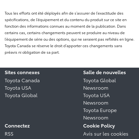
Tous les efforts ont été déployés afin de s’assurer de l’exactitude des
spécifications, de l’équipement et du contenu du produit sur ce site en
fonction des informations connues au moment de la publication. Dans
certains cas, certains changements peuvent se produire au niveau de
l’équipement de série ou des options, qui ne seraient pas reflétés en ligne.
Toyota Canada se réserve le droit d’apporter ces changements sans
préavis ni obligation de sa part.
Sites connexes
Salle de nouvelles
Toyota Canada
Toyota Global
Toyota USA
Newsroom
Toyota Global
Toyota USA
Newsroom
Toyota Europe
Newsroom
Connectez
Cookie Policy
RSS
Avis sur les cookies