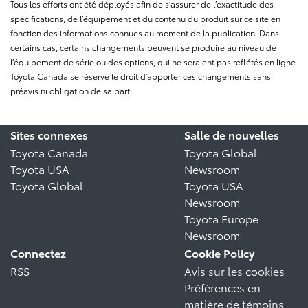
Tous les efforts ont été déployés afin de s’assurer de l’exactitude des
spécifications, de l’équipement et du contenu du produit sur ce site en
fonction des informations connues au moment de la publication. Dans
certains cas, certains changements peuvent se produire au niveau de
l’équipement de série ou des options, qui ne seraient pas reflétés en ligne.
Toyota Canada se réserve le droit d’apporter ces changements sans
préavis ni obligation de sa part.
Sites connexes
Salle de nouvelles
Toyota Canada
Toyota Global
Toyota USA
Newsroom
Toyota Global
Toyota USA
Newsroom
Toyota Europe
Newsroom
Connectez
Cookie Policy
RSS
Avis sur les cookies
Préférences en
matière de témoins