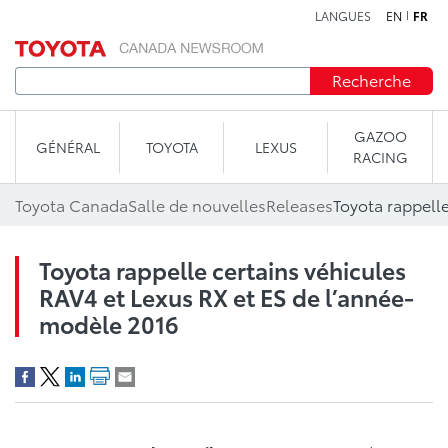
LANGUES
EN
FR
Aller au contenu
Recherche
GAZOO
GÉNÉRAL
TOYOTA
LEXUS
RACING
Toyota Canada
Salle de nouvelles
Releases
Toyota rappelle certains véhicules
RAV4 et Lexus RX et ES de l’année-
modèle 2016