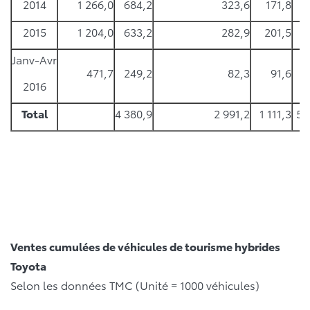
2014
1 266,0
684,2
323,6
171,8
8
2015
1 204,0
633,2
282,9
201,5
8
Janv-Avr
471,7
249,2
82,3
91,6
4
2016
Total
4 380,9
2 991,2
1 111,3
53
Ventes cumulées de véhicules de tourisme hybrides
Toyota
Selon les données TMC (Unité = 1000 véhicules)