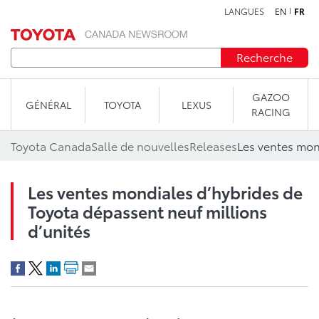
LANGUES
EN
FR
Aller au contenu
Recherche
GAZOO
GÉNÉRAL
TOYOTA
LEXUS
RACING
Toyota Canada
Salle de nouvelles
Releases
Les ventes mondiales d’hybrides de
Toyota dépassent neuf millions
d’unités