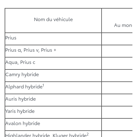
Nom du véhicule
Au mond
Prius
3
Prius α, Prius v, Prius +
Aqua, Prius c
1
Camry hybride
1
Alphard hybride
Auris hybride
Yaris hybride
Avalon hybride
2
Highlander hybride, Kluger hybride