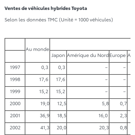
Ventes de véhicules hybrides Toyota
Selon les données TMC (Unité = 1000 véhicules)
Au monde
Japon
Amérique du Nord
Europe
Au
1997
0,3
0,3
－
－
1998
17,6
17,6
－
－
1999
15,2
15,2
－
－
2000
19,0
12,5
5,8
0,7
2001
36,9
18,5
16,0
2,3
2002
41,3
20,0
20,3
0,8