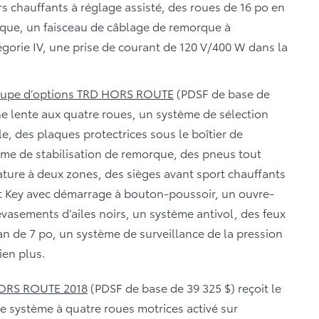
urs chauffants à réglage assisté, des roues de 16 po en
morque, un faisceau de câblage de remorque à
gorie IV, une prise de courant de 120 V/400 W dans la
oupe d’options TRD HORS ROUTE
(PDSF de base de
 lente aux quatre roues, un système de sélection
ble, des plaques protectrices sous le boîtier de
tème de stabilisation de remorque, des pneus tout
ature à deux zones, des sièges avant sport chauffants
rt Key avec démarrage à bouton-poussoir, un ouvre-
vasements d’ailes noirs, un système antivol, des feux
an de 7 po, un système de surveillance de la pression
ien plus.
HORS ROUTE 2018
(PDSF de base de 39 325 $) reçoit le
le système à quatre roues motrices activé sur