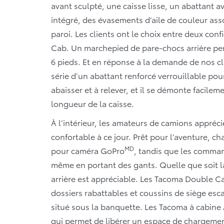
avant sculpté, une caisse lisse, un abattant a
intégré, des évasements d’aile de couleur ass
paroi. Les clients ont le choix entre deux con
Cab. Un marchepied de pare-chocs arrière per
6 pieds. Et en réponse à la demande de nos c
série d’un abattant renforcé verrouillable pou
abaisser et à relever, et il se démonte facil
longueur de la caisse.
À l’intérieur, les amateurs de camions appréci
confortable à ce jour. Prêt pour l’aventure, 
MD
pour caméra GoPro
, tandis que les comma
même en portant des gants. Quelle que soit la
arrière est appréciable. Les Tacoma Double Ca
dossiers rabattables et coussins de siège es
situé sous la banquette. Les Tacoma à cabine
qui permet de libérer un espace de chargemen