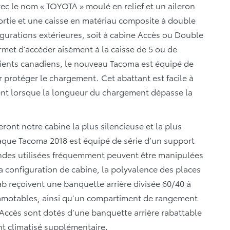
vec le nom « TOYOTA » moulé en relief et un aileron
ortie et une caisse en matériau composite à double
figurations extérieures, soit à cabine Accès ou Double
met d’accéder aisément à la caisse de 5 ou de
lients canadiens, le nouveau Tacoma est équipé de
r protéger le chargement. Cet abattant est facile à
ement lorsque la longueur du chargement dépasse la
eront notre cabine la plus silencieuse et la plus
chaque Tacoma 2018 est équipé de série d’un support
ndes utilisées fréquemment peuvent être manipulées
 configuration de cabine, la polyvalence des places
b reçoivent une banquette arrière divisée 60/40 à
camotables, ainsi qu’un compartiment de rangement
 Accès sont dotés d’une banquette arrière rabattable
t climatisé supplémentaire.