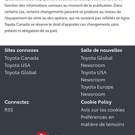
fonction des informations connues au moment de la publication. Dans
certains cas, certains changements peuvent se produire au niveau de
l’équipement de série ou des options, qui ne seraient pas reflétés en ligne.
Toyota Canada se réserve le droit d’apporter ces changements sans
préavis ni obligation de sa part.
Sites connexes
Salle de nouvelles
Toyota Canada
Toyota Global
Toyota USA
Newsroom
Toyota Global
Toyota USA
Newsroom
Toyota Europe
Newsroom
Connectez
Cookie Policy
RSS
Avis sur les cookies
Préférences en
matière de témoins