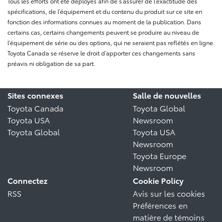
Tous les efforts ont été déployés afin de s’assurer de l’exactitude des
spécifications, de l’équipement et du contenu du produit sur ce site en
fonction des informations connues au moment de la publication. Dans
certains cas, certains changements peuvent se produire au niveau de
l’équipement de série ou des options, qui ne seraient pas reflétés en ligne.
Toyota Canada se réserve le droit d’apporter ces changements sans
préavis ni obligation de sa part.
Sites connexes
Salle de nouvelles
Toyota Canada
Toyota Global
Toyota USA
Newsroom
Toyota Global
Toyota USA
Newsroom
Toyota Europe
Newsroom
Connectez
Cookie Policy
RSS
Avis sur les cookies
Préférences en
matière de témoins