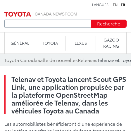
LANGUES
EN
FR
Aller au contenu
Recherche
GAZOO
GÉNÉRAL
TOYOTA
LEXUS
RACING
Toyota Canada
Salle de nouvelles
Releases
Telenav et Toyota lancent Scout GPS
Link, une application propulsée par
la plateforme OpenStreetMap
améliorée de Telenav, dans les
véhicules Toyota au Canada
Les automobilistes bénéficieront d’une expérience de
navigation sécuritaire intégrée de façon transparente à