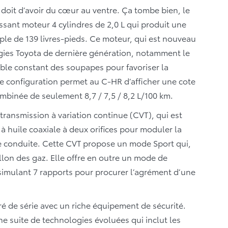
doit d’avoir du cœur au ventre. Ça tombe bien, le
sant moteur 4 cylindres de 2,0 L qui produit une
le de 139 livres-pieds. Ce moteur, qui est nouveau
gies Toyota de dernière génération, notamment le
able constant des soupapes pour favoriser la
e configuration permet au C-HR d’afficher une cote
binée de seulement 8,7 / 7,5 / 8,2 L/100 km.
ransmission à variation continue (CVT), qui est
 huile coaxiale à deux orifices pour moduler la
de conduite. Cette CVT propose un mode Sport qui,
lon des gaz. Elle offre en outre un mode de
simulant 7 rapports pour procurer l’agrément d’une
ré de série avec un riche équipement de sécurité.
e suite de technologies évoluées qui inclut les