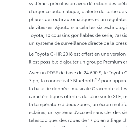
systèmes précollision avec détection des piéto
d’urgence automatique, d’alerte de sortie de v
phares de route automatiques et un régulate
de vitesses. Ajoutons à cela les six technolog
Toyota, 10 coussins gonflables de série, l’as
un système de surveillance directe de la pres
Le Toyota C-HR 2018 est offert en une versio
il est possible d’ajouter un groupe Premium e
Avec un PDSF de base de 24 690 $, le Toyota C
MD
7 po, la connectivité Bluetooth
pour apparei
la base de données musicale Gracenote et le
caractéristiques offertes de série sur le XL
la température à deux zones, un écran multifo
éclairés, un système d’accueil sans clé, des s
télescopique, des roues de 17 po en alliage 