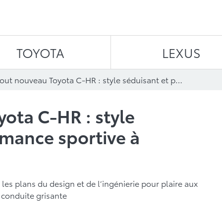
Aller au contenu
TOYOTA
LEXUS
Le tout nouveau Toyota C-HR : style séduisant et performance sportive à l’assaut des routes
yota C-HR : style
rmance sportive à
es plans du design et de l’ingénierie pour plaire aux
 conduite grisante