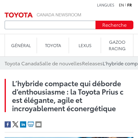
LANGUES
EN
FR
Aller au contenu
Recherche
GAZOO
GÉNÉRAL
TOYOTA
LEXUS
RACING
Toyota Canada
Salle de nouvelles
Releases
L’hybride compacte qui déborde
d’enthousiasme : la Toyota Prius c
est élégante, agile et
incroyablement éconergétique