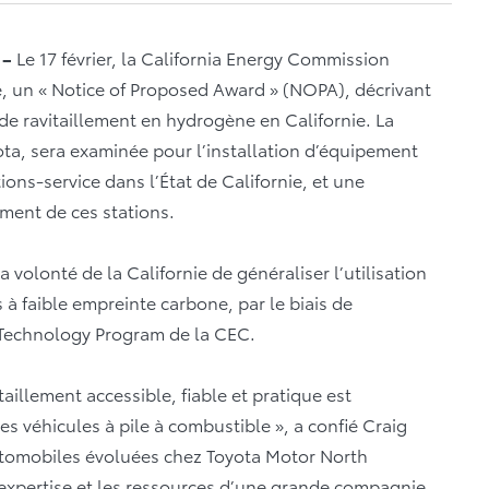
 –
Le 17 février, la California Energy Commission
é, un « Notice of Proposed Award » (NOPA), décrivant
 de ravitaillement en hydrogène en Californie. La
ota, sera examinée pour l’installation d’équipement
ons-service dans l’État de Californie, et une
ment de ces stations.
olonté de la Californie de généraliser l’utilisation
à faible empreinte carbone, par le biais de
 Technology Program de la CEC.
taillement accessible, fiable et pratique est
es véhicules à pile à combustible », a confié Craig
automobiles évoluées chez Toyota Motor North
l’expertise et les ressources d’une grande compagnie