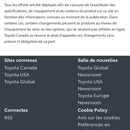
Tous les efforts ont été déployés afin de s’assurer de l’exactitude des
spécifications, de l’équipement et du contenu du produit sur ce site en
fonction des informations connues au moment de la publication. Dans
certains cas, certains changements peuvent se produire au niveau de
l’équipement de série ou des options, qui ne seraient pas reflétés en ligne.
Toyota Canada se réserve le droit d’apporter ces changements sans
préavis ni obligation de sa part.
Sites connexes
Salle de nouvelles
Toyota Canada
Toyota Global
Toyota USA
Newsroom
Toyota Global
Toyota USA
Newsroom
Toyota Europe
Newsroom
Connectez
Cookie Policy
RSS
Avis sur les cookies
Préférences en