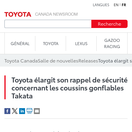
LANGUES
EN
FR
Aller au contenu
Recherche
GAZOO
GÉNÉRAL
TOYOTA
LEXUS
RACING
Toyota Canada
Salle de nouvelles
Releases
Toyota élargit son rappel de sécurité
concernant les coussins gonflables
Takata