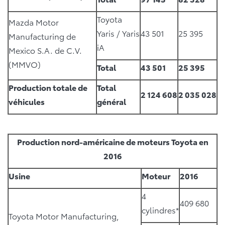
Toyota
Mazda Motor
Yaris / Yaris
43 501
25 395
Manufacturing de
iA
Mexico S.A. de C.V.
(MMVO)
Total
43 501
25 395
Production totale de
Total
2 124 608
2 035 028
véhicules
général
Production nord-américaine de moteurs Toyota en
2016
Usine
Moteur
2016
4
409 680
cylindres*
Toyota Motor Manufacturing,