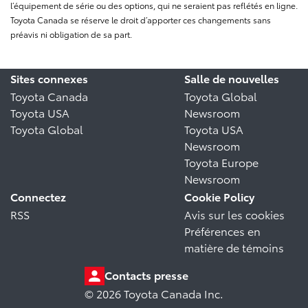
l’équipement de série ou des options, qui ne seraient pas reflétés en ligne.
Toyota Canada se réserve le droit d’apporter ces changements sans
préavis ni obligation de sa part.
Sites connexes
Salle de nouvelles
Toyota Canada
Toyota Global
Toyota USA
Newsroom
Toyota Global
Toyota USA
Newsroom
Toyota Europe
Newsroom
Connectez
Cookie Policy
RSS
Avis sur les cookies
Préférences en
matière de témoins
Contacts presse
© 2026 Toyota Canada Inc.