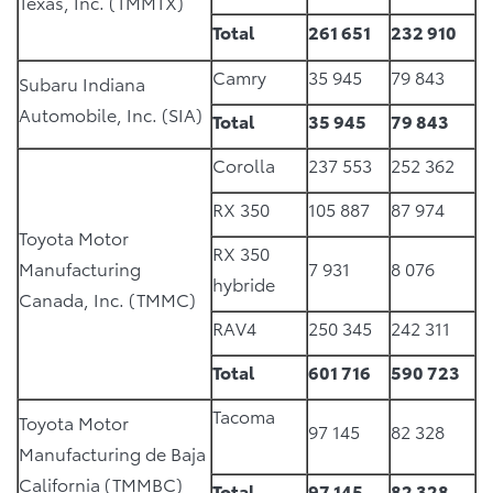
Texas, Inc. (TMMTX)
Total
261 651
232 910
Camry
35 945
79 843
Subaru Indiana
Automobile, Inc. (SIA)
Total
35 945
79 843
Corolla
237 553
252 362
RX 350
105 887
87 974
Toyota Motor
RX 350
Manufacturing
7 931
8 076
hybride
Canada, Inc. (TMMC)
RAV4
250 345
242 311
Total
601 716
590 723
Tacoma
Toyota Motor
97 145
82 328
Manufacturing de Baja
California (TMMBC)
Total
97 145
82 328