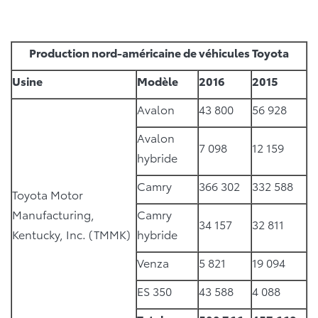
Production nord-américaine de véhicules Toyota
Usine
Modèle
2016
2015
Avalon
43 800
56 928
Avalon
7 098
12 159
hybride
Camry
366 302
332 588
Toyota Motor
Manufacturing,
Camry
34 157
32 811
Kentucky, Inc. (TMMK)
hybride
Venza
5 821
19 094
ES 350
43 588
4 088