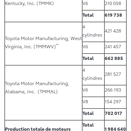
Kentucky, Inc. (TMMK)
V6
210 058
Total
619 738
4
421 428
cylindres
Toyota Motor Manufacturing, West
**
Virginia, Inc. (TMMWV)
V6
241 457
Total
662 885
4
281 527
cylindres
Toyota Motor Manufacturing,
V6
266 193
Alabama, Inc. (TMMAL)
V8
154 297
Total
702 017
Total
Production totale de moteurs
1 984 640