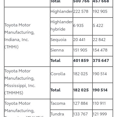
Total
500 766
457 668
Highlander
222 578
192 905
Highlander
Toyota Motor
6 935
5 422
hybride
Manufacturing,
Indiana, Inc.
Sequoia
20 441
22 842
(TMMI)
Sienna
151 905
154 478
Total
401 859
375 647
Toyota Motor
Corolla
182 025
190 514
Manufacturing,
Mississippi, Inc.
Total
182 025
190 514
(TMMMS)
Toyota Motor
Tacoma
127 884
110 911
Manufacturing,
Tundra
133 767
121 999