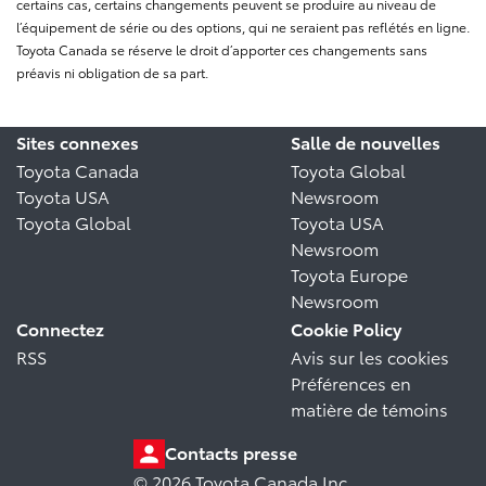
certains cas, certains changements peuvent se produire au niveau de
l’équipement de série ou des options, qui ne seraient pas reflétés en ligne.
Toyota Canada se réserve le droit d’apporter ces changements sans
préavis ni obligation de sa part.
Sites connexes
Salle de nouvelles
Toyota Canada
Toyota Global
Toyota USA
Newsroom
Toyota Global
Toyota USA
Newsroom
Toyota Europe
Newsroom
Connectez
Cookie Policy
RSS
Avis sur les cookies
Préférences en
matière de témoins
Contacts presse
© 2026 Toyota Canada Inc.