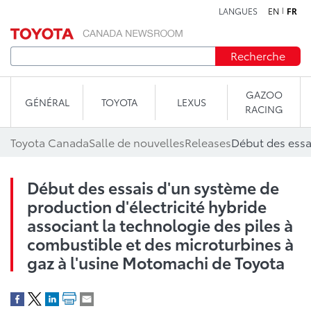
LANGUES
EN
FR
Aller au contenu
Recherche
GAZOO
GÉNÉRAL
TOYOTA
LEXUS
RACING
Toyota Canada
Salle de nouvelles
Releases
Début des essais d'un système de
production d'électricité hybride
associant la technologie des piles à
combustible et des microturbines à
gaz à l'usine Motomachi de Toyota