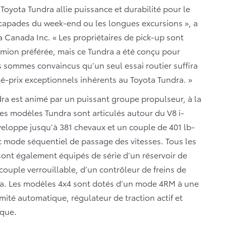
e Toyota Tundra allie puissance et durabilité pour le
escapades du week-end ou les longues excursions », a
ta Canada Inc. « Les propriétaires de pick-up sont
amion préférée, mais ce Tundra a été conçu pour
us sommes convaincus qu’un seul essai routier suffira
té-prix exceptionnels inhérents au Toyota Tundra. »
a est animé par un puissant groupe propulseur, à la
es modèles Tundra sont articulés autour du V8 i-
veloppe jusqu’à 381 chevaux et un couple de 401 lb-
c mode séquentiel de passage des vitesses. Tous les
 sont également équipés de série d’un réservoir de
 couple verrouillable, d’un contrôleur de freins de
. Les modèles 4x4 sont dotés d’un mode 4RM à une
imité automatique, régulateur de traction actif et
rque.