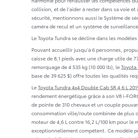
harmonie pour rehausser les compétences du 
collision, et de l’aider à rester dans sa voie et
sécurité, mentionnons aussi le Système de séc
caméra de recul et un système de surveillance
Le Toyota Tundra se décline dans les modèles 
Pouvant accueillir jusqu’à 6 personnes, propu
caisse de 8,1 pieds avec une charge utile de 77
remorquage de 4 535 kg (10 000 lb), le
Toyota 
base de 39 625 $) offre toutes les qualités re
Le
Toyota Tundra 4x4 Double Cab SR 4,6 L 201
rendement énergétique grâce à son V8 i-FORC
de pointe de 310 chevaux et un couple pouvant 
consommation ville/route combinée de plus d’u
moteur de 4,6 L contre 16,2 L/100 km pour le m
exceptionnellement compétent. Ce modèle peu