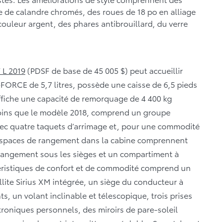
 de calandre chromés, des roues de 18 po en alliage
couleur argent, des phares antibrouillard, du verre
 L 2019
(PDSF de base de 45 005 $) peut accueillir
-FORCE de 5,7 litres, possède une caisse de 6,5 pieds
 affiche une capacité de remorquage de 4 400 kg
moins que le modèle 2018, comprend un groupe
vec quatre taquets d’arrimage et, pour une commodité
s espaces de rangement dans la cabine comprennent
rangement sous les sièges et un compartiment à
ctéristiques de confort et de commodité comprend un
llite Sirius XM intégrée, un siège du conducteur à
s, un volant inclinable et télescopique, trois prises
troniques personnels, des miroirs de pare-soleil