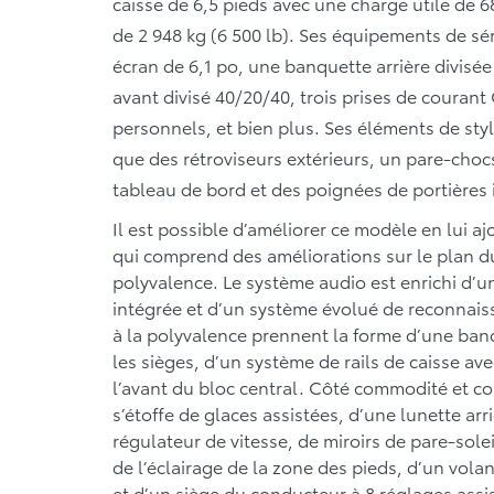
caisse de 6,5 pieds avec une charge utile de 6
de 2 948 kg (6 500 lb). Ses équipements de s
écran de 6,1 po, une banquette arrière divisé
avant divisé 40/20/40, trois prises de courant
personnels, et bien plus. Ses éléments de style
que des rétroviseurs extérieurs, un pare-chocs
tableau de bord et des poignées de portières i
Il est possible d’améliorer ce modèle en lui aj
qui comprend des améliorations sur le plan du
polyvalence. Le système audio est enrichi d’un 
intégrée et d’un système évolué de reconnais
à la polyvalence prennent la forme d’une ba
les sièges, d’un système de rails de caisse a
l’avant du bloc central. Côté commodité et c
s’étoffe de glaces assistées, d’une lunette arr
régulateur de vitesse, de miroirs de pare-solei
de l’éclairage de la zone des pieds, d’un vol
et d’un siège du conducteur à 8 réglages assi