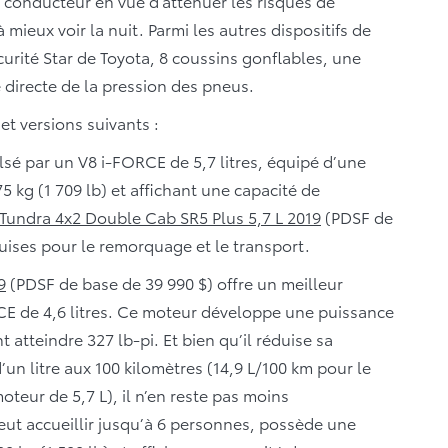
conducteur en vue d’atténuer les risques de
 à mieux voir la nuit. Parmi les autres dispositifs de
urité Star de Toyota, 8 coussins gonflables, une
 directe de la pression des pneus.
et versions suivants :
lsé par un V8 i-FORCE de 5,7 litres, équipé d’une
5 kg (1 709 lb) et affichant une capacité de
Tundra 4x2 Double Cab SR5 Plus 5,7 L 2019
(PDSF de
quises pour le remorquage et le transport.
9
(PDSF de base de 39 990 $) offre un meilleur
E de 4,6 litres. Ce moteur développe une puissance
atteindre 327 lb-pi. Et bien qu’il réduise sa
n litre aux 100 kilomètres (14,9 L/100 km pour le
oteur de 5,7 L), il n’en reste pas moins
t accueillir jusqu’à 6 personnes, possède une