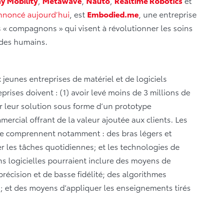
y Mobility
,
Metawave
,
Nauto
,
Realtime Robotics
et
nnoncé aujourd’hui
, est
Embodied.me
, une entreprise
 « compagnons » qui visent à révolutionner les soins
e des humains.
 jeunes entreprises de matériel et de logiciels
rises doivent : (1) avoir levé moins de 3 millions de
r leur solution sous forme d’un prototype
mercial offrant de la valeur ajoutée aux clients. Les
e comprennent notamment : des bras légers et
er les tâches quotidiennes; et les technologies de
ns logicielles pourraient inclure des moyens de
récision et de basse fidélité; des algorithmes
 et des moyens d’appliquer les enseignements tirés